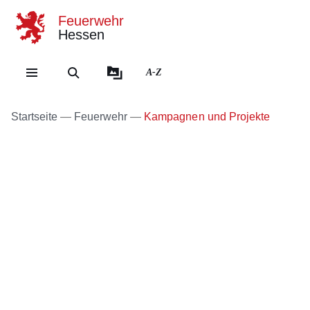
Feuerwehr
Hessen
Direkt zum Kopf der Se
Direkt zum Inhalt
Direkt zum Fuß der Sei
A-Z
Startseite
Feuerwehr
Kampagnen und Projekte