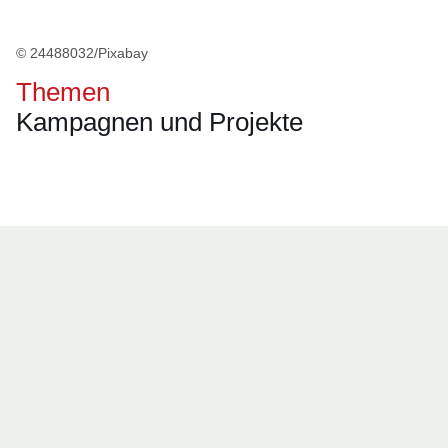
© 24488032/Pixabay
Themen
Kampagnen und Projekte
Öffnet sich in einem neuen Fenster
Öffnet sich in einem neuen Fenster
Öffnet sich in einem neuen Fenster
Öffnet sich in einem neuen Fenster
Öffnet sich in einem neuen Fenster