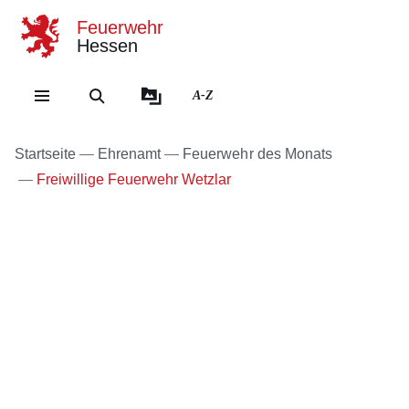
Feuerwehr
Hessen
Direkt zum Kopf der Se
Direkt zum Inhalt
Direkt zum Fuß der Sei
A-Z
Startseite
Ehrenamt
Feuerwehr des Monats
Freiwillige Feuerwehr Wetzlar