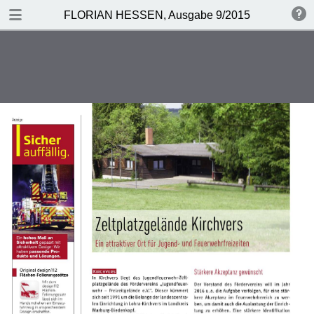
DOWNLOAD
FLORIAN HESSEN, Ausgabe 9/2015
publication.pdf
7.0 MB
TABLE OF CONTENTS
Florian Hessen 2/2016
Inhalt
Vorwort
Brandheiß
Telegram
Titelgeschichte